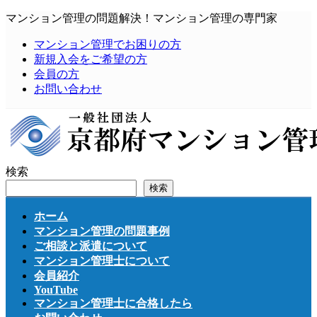
コ
ナ
マンション管理の問題解決！マンション管理の専門家
ン
ビ
マンション管理でお困りの方
テ
ゲ
新規入会をご希望の方
ン
ー
会員の方
ツ
シ
お問い合わせ
へ
ョ
ス
ン
キ
に
ッ
移
プ
動
検索
検索
ホーム
マンション管理の問題事例
ご相談と派遣について
マンション管理士について
会員紹介
YouTube
マンション管理士に合格したら