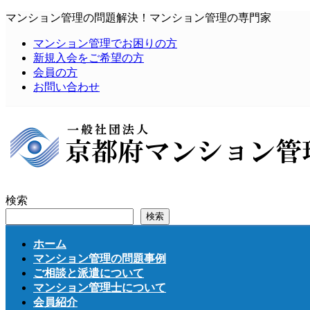
コ
ナ
マンション管理の問題解決！マンション管理の専門家
ン
ビ
マンション管理でお困りの方
テ
ゲ
新規入会をご希望の方
ン
ー
会員の方
ツ
シ
お問い合わせ
へ
ョ
ス
ン
キ
に
ッ
移
プ
動
検索
検索
ホーム
マンション管理の問題事例
ご相談と派遣について
マンション管理士について
会員紹介