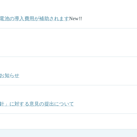
電池の導入費用が補助されます
New!!
お知らせ
針」に対する意見の提出について