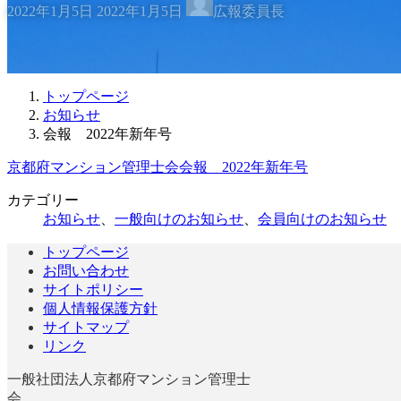
2022年1月5日
2022年1月5日
広報委員長
終
更
新
日
時
トップページ
:
お知らせ
会報 2022年新年号
京都府マンション管理士会会報 2022年新年号
カテゴリー
お知らせ
、
一般向けのお知らせ
、
会員向けのお知らせ
トップページ
お問い合わせ
サイトポリシー
個人情報保護方針
サイトマップ
リンク
一般社団法人京都府マンション管理士