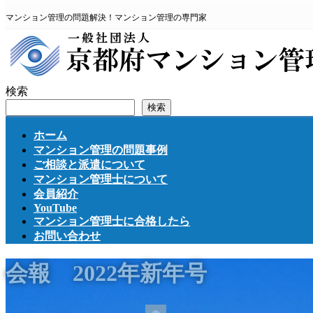
コ
ナ
マンション管理の問題解決！マンション管理の専門家
ン
ビ
テ
ゲ
ン
ー
ツ
シ
へ
ョ
検索
ス
ン
検索
キ
に
ッ
移
ホーム
プ
動
マンション管理の問題事例
ご相談と派遣について
マンション管理士について
会員紹介
YouTube
マンション管理士に合格したら
お問い合わせ
会報 2022年新年号
最