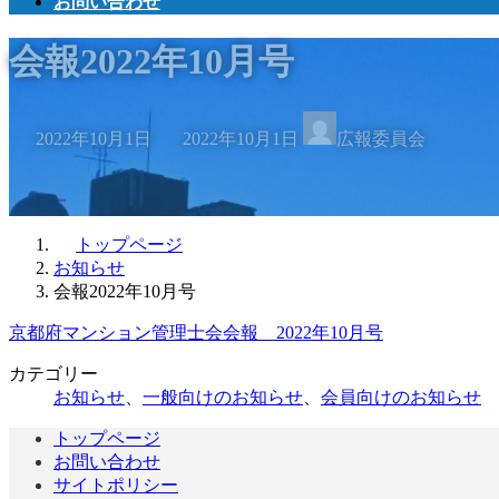
お問い合わせ
会報2022年10月号
最
2022年10月1日
2022年10月1日
広報委員会
終
更
新
日
時
トップページ
:
お知らせ
会報2022年10月号
京都府マンション管理士会会報 2022年10月号
カテゴリー
お知らせ
、
一般向けのお知らせ
、
会員向けのお知らせ
トップページ
お問い合わせ
サイトポリシー