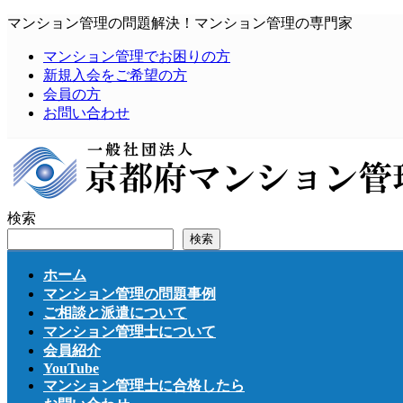
コ
ナ
マンション管理の問題解決！マンション管理の専門家
ン
ビ
マンション管理でお困りの方
テ
ゲ
新規入会をご希望の方
ン
ー
会員の方
ツ
シ
お問い合わせ
へ
ョ
ス
ン
キ
に
ッ
移
プ
動
検索
検索
ホーム
マンション管理の問題事例
ご相談と派遣について
マンション管理士について
会員紹介
YouTube
マンション管理士に合格したら