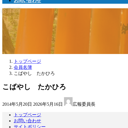
お問い合わせ
会員名簿
トップページ
会員名簿
こばやし たかひろ
こばやし たかひろ
最
2014年5月20日
2026年5月16日
広報委員長
終
更
トップページ
新
お問い合わせ
日
サイトポリシー