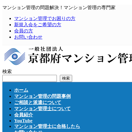
コ
ナ
マンション管理の問題解決！マンション管理の専門家
ン
ビ
マンション管理でお困りの方
テ
ゲ
新規入会をご希望の方
ン
ー
会員の方
ツ
シ
お問い合わせ
へ
ョ
ス
ン
キ
に
ッ
移
プ
動
検索
検索
ホーム
マンション管理の問題事例
ご相談と派遣について
マンション管理士について
会員紹介
YouTube
マンション管理士に合格したら