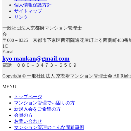
時
個人情報保護方針
:
サイトマップ
リンク
一般社団法人京都府マンション管理士
〒600－8325 京都市下京区西洞院通花屋町上る西側町483
E-mail：
kyo.mankan@gmail.com
電話：０８０－３４７３－６５０９
Copyright © 一般社団法人 京都府マンション管理士会 All Rights R
MENU
トップページ
マンション管理でお困りの方
新規入会をご希望の方
会員の方
お問い合わせ
マンション管理のこんな問題事例