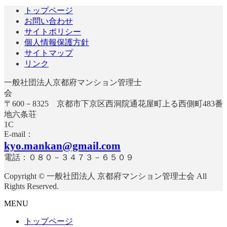
の
ペ
ー
ジ
トップページ
ペ
ー
ジ
お問い合わせ
ジ
ー
サイトポリシー
個人情報保護方針
ジ
サイトマップ
送
リンク
り
一般社団法人京都府マンション管理士
〒600－8325 京都市下京区西洞院通花屋町上る西側町483番
地六条荘
E-mail：
kyo.mankan@gmail.com
電話：０８０－３４７３－６５０９
Copyright © 一般社団法人 京都府マンション管理士会 All
Rights Reserved.
MENU
トップページ