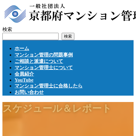
コ
ナ
ン
ビ
テ
ゲ
ン
ー
検索
ツ
シ
検索
へ
ョ
ス
ン
ホーム
キ
に
マンション管理の問題事例
ッ
移
ご相談と派遣について
プ
動
マンション管理士について
会員紹介
YouTube
マンション管理士に合格したら
お問い合わせ
スケジュール＆レポート