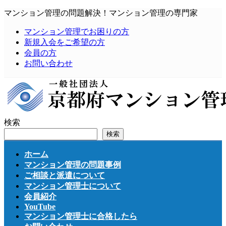
コ
ナ
マンション管理の問題解決！マンション管理の専門家
ン
ビ
マンション管理でお困りの方
テ
ゲ
新規入会をご希望の方
ン
ー
会員の方
ツ
シ
お問い合わせ
へ
ョ
ス
ン
キ
に
ッ
移
プ
動
検索
検索
ホーム
マンション管理の問題事例
ご相談と派遣について
マンション管理士について
会員紹介
YouTube
マンション管理士に合格したら