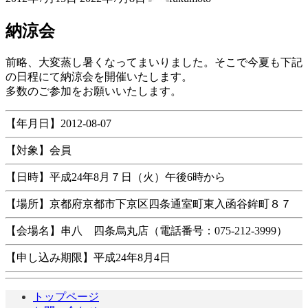
終
更
納涼会
新
日
時
前略、大変蒸し暑くなってまいりました。そこで今夏も下記
:
の日程にて納涼会を開催いたします。
多数のご参加をお願いいたします。
【年月日】2012-08-07
【対象】会員
【日時】平成24年8月７日（火）午後6時から
【場所】京都府京都市下京区四条通室町東入函谷鉾町８７
【会場名】串八 四条烏丸店（電話番号：075-212-3999）
【申し込み期限】平成24年8月4日
トップページ