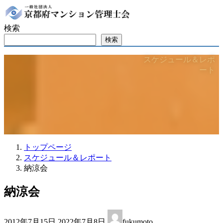
コ
ナ
ン
ビ
検索
テ
ゲ
ン
ー
検索
ツ
シ
ホーム
マンション管理の問題事例
スケジュール＆レポ
へ
ョ
ご相談と派遣について
マンション管理士について
ート
ス
ン
YouTube
会員紹介
マンション管理士に合格したら
キ
に
お問い合わせ
ッ
移
プ
動
トップページ
スケジュール＆レポート
納涼会
納涼会
最
2012年7月15日
2022年7月8日
fukumoto