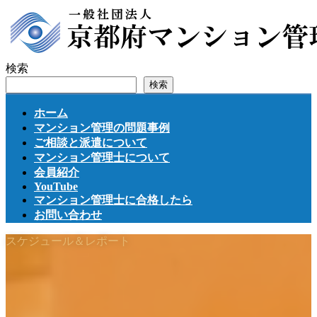
コ
ナ
ン
ビ
テ
ゲ
ン
ー
検索
ツ
シ
検索
へ
ョ
ス
ン
ホーム
キ
に
マンション管理の問題事例
ッ
移
ご相談と派遣について
プ
動
マンション管理士について
会員紹介
YouTube
マンション管理士に合格したら
お問い合わせ
スケジュール＆レポート