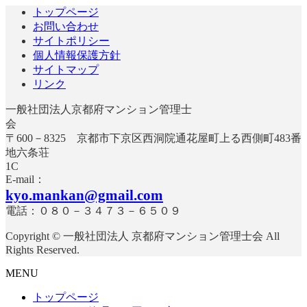
ペ
ペ
ジ
トップページ
ー
お問い合わせ
ー
ジ
サイトポリシー
ジ
個人情報保護方針
サイトマップ
送
リンク
り
一般社団法人京都府マンション管理士
〒600－8325 京都市下京区西洞院通花屋町上る西側町483番
地六条荘
E-mail：
kyo.mankan@gmail.com
電話：０８０－３４７３－６５０９
Copyright © 一般社団法人 京都府マンション管理士会 All
Rights Reserved.
MENU
トップページ