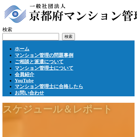
コ
ナ
ン
ビ
テ
ゲ
ン
ー
検索
ツ
シ
検索
へ
ョ
ス
ン
ホーム
キ
に
マンション管理の問題事例
ッ
移
ご相談と派遣について
プ
動
マンション管理士について
会員紹介
YouTube
マンション管理士に合格したら
お問い合わせ
スケジュール＆レポート