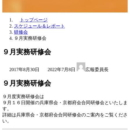
トップページ
スケジュール＆レポート
研修会
９月実務研修会
９月実務研修会
最
2017年8月30日
2022年7月8日
広報委員長
終
更
９月実務研修会
新
日
時
９月度実務研修会は
:
９月１６日開催の兵庫県会・京都府会合同研修会といたしま
す。
詳細は兵庫県会・京都府会合同研修会のご案内をご覧くださ
い。