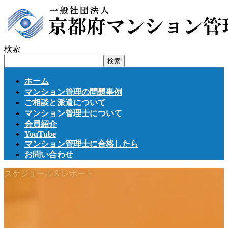
コ
ナ
ン
ビ
テ
ゲ
ン
ー
検索
ツ
シ
検索
へ
ョ
ス
ン
ホーム
キ
に
マンション管理の問題事例
ッ
移
ご相談と派遣について
プ
動
マンション管理士について
会員紹介
YouTube
マンション管理士に合格したら
お問い合わせ
スケジュール＆レポート