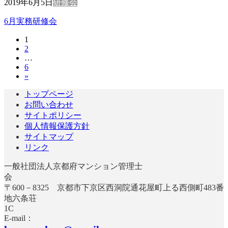
2019年6月5日
研修会
6月実務研修会
固
1
投
固
2
定
稿
…
定
ペ
固
6
ペ
ー
の
»
定
ー
ジ
ペ
ペ
ジ
トップページ
ー
お問い合わせ
ー
ジ
サイトポリシー
ジ
個人情報保護方針
サイトマップ
送
リンク
り
一般社団法人京都府マンション管理士
〒600－8325 京都市下京区西洞院通花屋町上る西側町483番
地六条荘
E-mail：