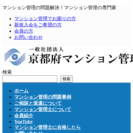
コ
ナ
マンション管理の問題解決！マンション管理の専門家
ン
ビ
マンション管理でお困りの方
テ
ゲ
新規入会をご希望の方
ン
ー
会員の方
ツ
シ
お問い合わせ
へ
ョ
ス
ン
キ
に
ッ
移
プ
動
検索
検索
ホーム
マンション管理の問題事例
ご相談と派遣について
マンション管理士について
会員紹介
YouTube
マンション管理士に合格したら