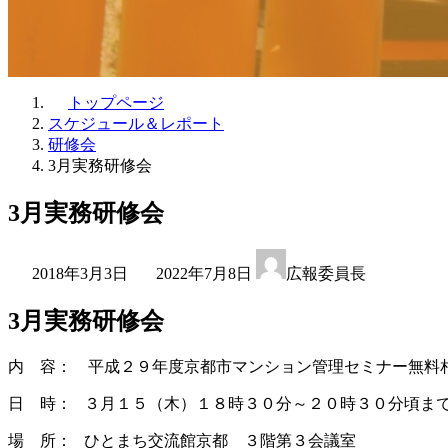
トップページ
スケジュール＆レポート
研修会
3月実務研修会
3月実務研修会
最
2018年3月3日
2022年7月8日
広報委員長
終
更
3月実務研修会
新
日
時
内 容： 平成２９年度京都市マンション管理セミナー無料
:
日 時： ３月１５（木）１８時３０分～２０時３０分頃ま
場 所： ひとまち交流館京都 ３階第３会議室