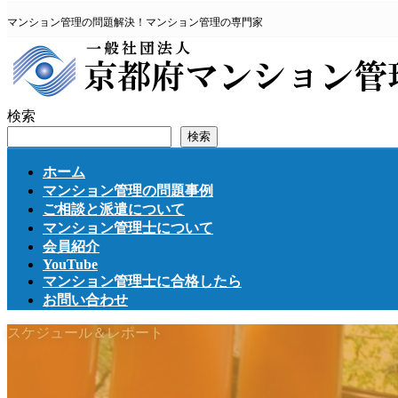
コ
ナ
マンション管理の問題解決！マンション管理の専門家
ン
ビ
テ
ゲ
ン
ー
ツ
シ
へ
ョ
検索
ス
ン
検索
キ
に
ッ
移
ホーム
プ
動
マンション管理の問題事例
ご相談と派遣について
マンション管理士について
会員紹介
YouTube
マンション管理士に合格したら
お問い合わせ
スケジュール＆レポート