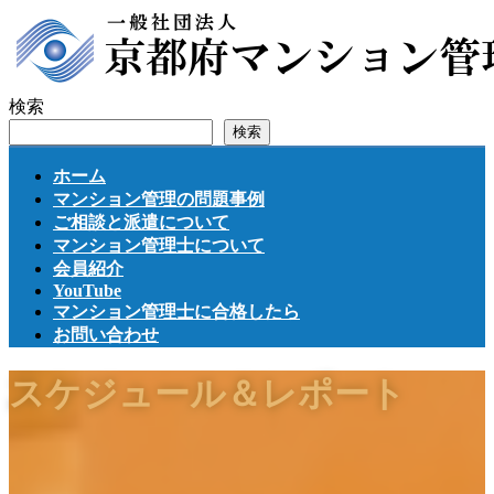
コ
ナ
ン
ビ
テ
ゲ
ン
ー
検索
ツ
シ
検索
へ
ョ
ス
ン
ホーム
キ
に
マンション管理の問題事例
ッ
移
ご相談と派遣について
プ
動
マンション管理士について
会員紹介
YouTube
マンション管理士に合格したら
お問い合わせ
スケジュール＆レポート