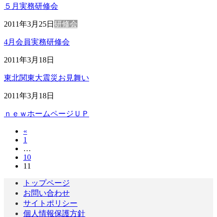
５月実務研修会
2011年3月25日
研修会
4月会員実務研修会
2011年3月18日
東北関東大震災お見舞い
2011年3月18日
ｎｅｗホームページＵＰ
«
投
固
1
稿
…
定
固
10
ペ
の
固
11
定
ー
定
ペ
ペ
ジ
トップページ
ペ
ー
お問い合わせ
ー
ー
ジ
サイトポリシー
ジ
ジ
個人情報保護方針