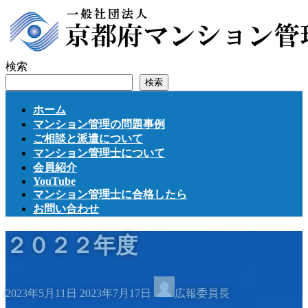
コ
ナ
ン
ビ
テ
ゲ
ン
ー
検索
ツ
シ
検索
へ
ョ
ス
ン
ホーム
キ
に
マンション管理の問題事例
ッ
移
ご相談と派遣について
プ
動
マンション管理士について
会員紹介
YouTube
マンション管理士に合格したら
お問い合わせ
２０２２年度
最
2023年5月11日
2023年7月17日
広報委員長
終