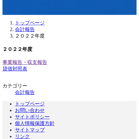
更
新
日
時
トップページ
:
会計報告
２０２２年度
２０２２年度
事業報告・収支報告
貸借対照表
カテゴリー
会計報告
トップページ
お問い合わせ
サイトポリシー
個人情報保護方針
サイトマップ
リンク