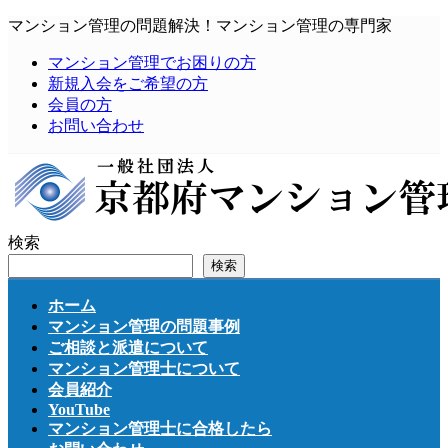
コ
ナ
マンション管理の問題解決！マンション管理の専門家
ン
ビ
マンション管理でお困りの方
テ
ゲ
新規入会をご希望の方
ン
ー
会員の方
ツ
シ
お問い合わせ
へ
ョ
ス
ン
キ
に
ッ
移
プ
動
検索
検索
ホーム
マンション管理の問題事例
ご相談と派遣について
マンション管理士について
会員紹介
YouTube
マンション管理士に合格したら