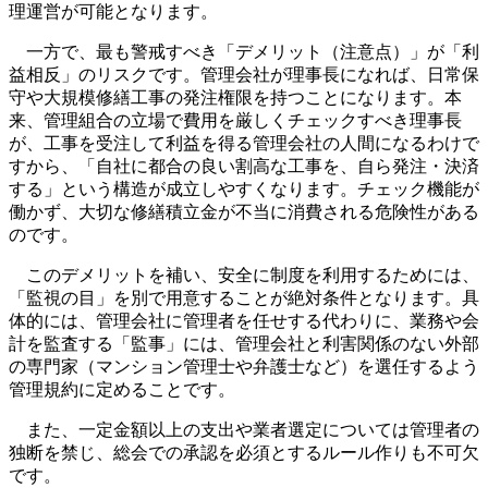
理運営が可能となります。
一方で、最も警戒すべき「デメリット（注意点）」が「利
益相反」のリスクです。管理会社が理事長になれば、日常保
守や大規模修繕工事の発注権限を持つことになります。本
来、管理組合の立場で費用を厳しくチェックすべき理事長
が、工事を受注して利益を得る管理会社の人間になるわけで
すから、「自社に都合の良い割高な工事を、自ら発注・決済
する」という構造が成立しやすくなります。チェック機能が
働かず、大切な修繕積立金が不当に消費される危険性がある
のです。
このデメリットを補い、安全に制度を利用するためには、
「監視の目」を別で用意することが絶対条件となります。具
体的には、管理会社に管理者を任せする代わりに、業務や会
計を監査する「監事」には、管理会社と利害関係のない外部
の専門家（マンション管理士や弁護士など）を選任するよう
管理規約に定めることです。
また、一定金額以上の支出や業者選定については管理者の
独断を禁じ、総会での承認を必須とするルール作りも不可欠
です。