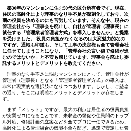
更
築30年のマンションに住む50代の区分所有者です。現在、
新
住民の高齢化により理事のなり手不足が深刻化しており、次
日
期の役員を決めるのにも苦労しています。そんな中、現在の
時
管理会社から「理事会を廃止し、自社が管理者（理事長）に
:
就任する『管理業者管理者方式』を導入しませんか」と提案
を受けました。 役員の負担がなくなるのは大変魅力的なの
ですが、通帳も印鑑も、そして工事の決定権も全て管理会社
に任せてしまうことになり、「管理会社の言い値で修繕が進
むのではないか」と不安も感じています。理事会を廃止し委
託するメリットとデメリットを教えてください。
理事のなり手不足に悩むマンションにとって、管理会社が
管理者（理事長）となる「管理業者管理者方式」の導入は、
非常に現実的な選択肢になりつつあります。しかし、ご懸念
の通り、そこには明確なメリットとデメリットが存在しま
す。
まず「メリット」ですが、最大の利点は居住者の役員負担
が実質ゼロになることです。未収金の督促や住民間のトラブ
ル対応、修繕計画の立案などを全てプロに一任できるため、
高齢化による管理組合の機能不全を防ぎ、迅速で安定した管