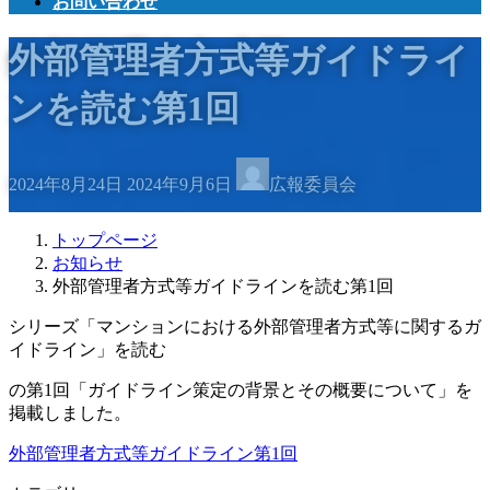
お問い合わせ
外部管理者方式等ガイドライ
ンを読む第1回
最
2024年8月24日
2024年9月6日
広報委員会
終
更
新
トップページ
日
お知らせ
時
外部管理者方式等ガイドラインを読む第1回
:
シリーズ「マンションにおける外部管理者方式等に関するガ
イドライン」を読む
の第1回「ガイドライン策定の背景とその概要について」を
掲載しました。
外部管理者方式等ガイドライン第1回