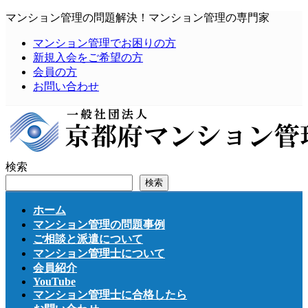
コ
ナ
マンション管理の問題解決！マンション管理の専門家
ン
ビ
マンション管理でお困りの方
テ
ゲ
新規入会をご希望の方
ン
ー
会員の方
ツ
シ
お問い合わせ
へ
ョ
ス
ン
キ
に
ッ
移
プ
動
検索
検索
ホーム
マンション管理の問題事例
ご相談と派遣について
マンション管理士について
会員紹介
YouTube
マンション管理士に合格したら