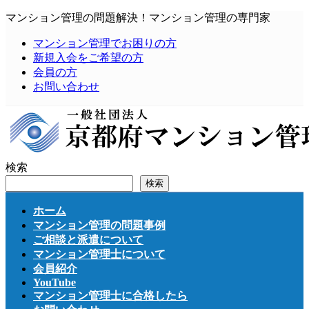
コ
ナ
マンション管理の問題解決！マンション管理の専門家
ン
ビ
マンション管理でお困りの方
テ
ゲ
新規入会をご希望の方
ン
ー
会員の方
ツ
シ
お問い合わせ
へ
ョ
ス
ン
キ
に
ッ
移
プ
動
検索
検索
ホーム
マンション管理の問題事例
ご相談と派遣について
マンション管理士について
会員紹介
YouTube
マンション管理士に合格したら