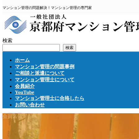
コ
ナ
マンション管理の問題解決！マンション管理の専門家
ン
ビ
テ
ゲ
ン
ー
ツ
シ
へ
ョ
検索
ス
ン
検索
キ
に
ッ
移
ホーム
プ
動
マンション管理の問題事例
ご相談と派遣について
マンション管理士について
会員紹介
YouTube
マンション管理士に合格したら
お問い合わせ
会員名簿