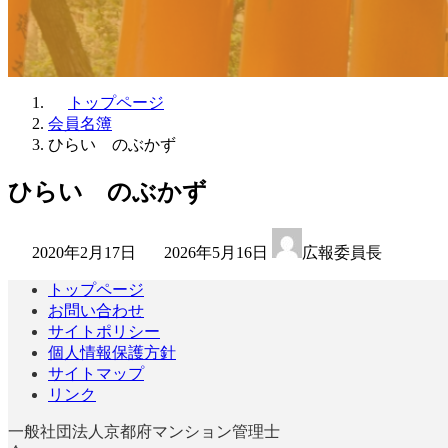
トップページ
会員名簿
ひらい のぶかず
ひらい のぶかず
最
2020年2月17日
2026年5月16日
広報委員長
終
更
トップページ
新
お問い合わせ
日
サイトポリシー
時
個人情報保護方針
:
サイトマップ
リンク
一般社団法人京都府マンション管理士