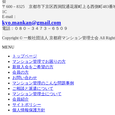
〒600－8325 京都市下京区西洞院通花屋町上る西側町483
E-mail：
kyo.mankan@gmail.com
電話：０８０－３４７３－６５０９
Copyright © 一般社団法人 京都府マンション管理士会 All Rights R
MENU
トップページ
マンション管理でお困りの方
新規入会をご希望の方
会員の方
お問い合わせ
マンション管理のこんな問題事例
ご相談と派遣について
マンション管理士について
会員紹介
サイトポリシー
個人情報保護方針