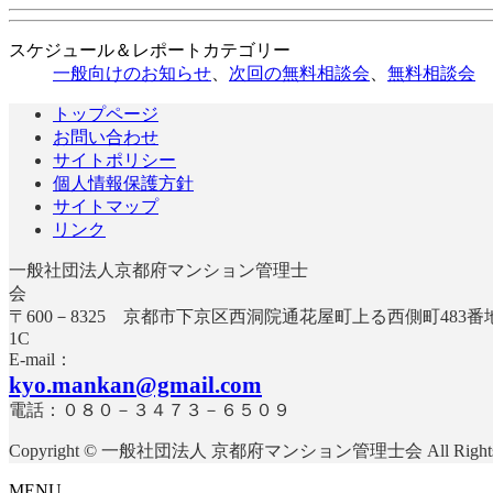
スケジュール＆レポートカテゴリー
一般向けのお知らせ
、
次回の無料相談会
、
無料相談会
トップページ
お問い合わせ
サイトポリシー
個人情報保護方針
サイトマップ
リンク
一般社団法人京都府マンション管理士
〒600－8325 京都市下京区西洞院通花屋町上る西側町483
E-mail：
kyo.mankan@gmail.com
電話：０８０－３４７３－６５０９
Copyright © 一般社団法人 京都府マンション管理士会 All Rights R
MENU