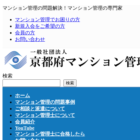
コ
ナ
マンション管理の問題解決！マンション管理の専門家
ン
ビ
マンション管理でお困りの方
テ
ゲ
新規入会をご希望の方
ン
ー
会員の方
ツ
シ
お問い合わせ
へ
ョ
ス
ン
キ
に
ッ
移
プ
動
検索
検索
ホーム
マンション管理の問題事例
ご相談と派遣について
マンション管理士について
会員紹介
YouTube
マンション管理士に合格したら