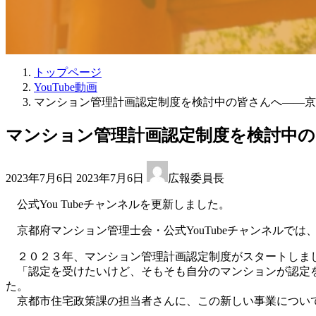
トップページ
YouTube動画
マンション管理計画認定制度を検討中の皆さんへ――京
マンション管理計画認定制度を検討中
最
2023年7月6日
2023年7月6日
広報委員長
終
更
公式You Tubeチャンネルを更新しました。
新
日
京都府マンション管理士会・公式YouTubeチャンネルで
時
:
２０２３年、マンション管理計画認定制度がスタートしま
「認定を受けたいけど、そもそも自分のマンションが認定を
た。
京都市住宅政策課の担当者さんに、この新しい事業につい