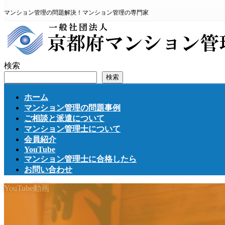
コ
ナ
マンション管理の問題解決！マンション管理の専門家
ン
ビ
テ
ゲ
ン
ー
ツ
シ
へ
ョ
検索
ス
ン
検索
キ
に
ッ
移
ホーム
プ
動
マンション管理の問題事例
ご相談と派遣について
マンション管理士について
会員紹介
YouTube
マンション管理士に合格したら
お問い合わせ
YouTube動画