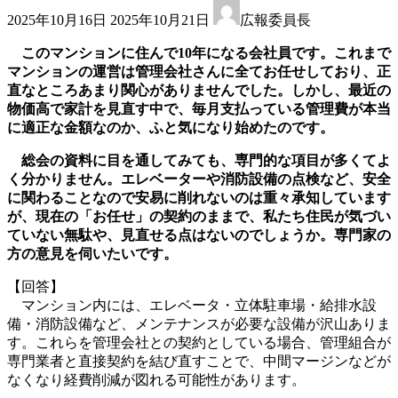
最
2025年10月16日
2025年10月21日
広報委員長
終
更
このマンションに住んで10年になる会社員です。これまで
新
マンションの運営は管理会社さんに全てお任せしており、正
日
直なところあまり関心がありませんでした。しかし、最近の
時
物価高で家計を見直す中で、毎月支払っている管理費が本当
:
に適正な金額なのか、ふと気になり始めたのです。
総会の資料に目を通してみても、専門的な項目が多くてよ
く分かりません。エレベーターや消防設備の点検など、安全
に関わることなので安易に削れないのは重々承知しています
が、現在の「お任せ」の契約のままで、私たち住民が気づい
ていない無駄や、見直せる点はないのでしょうか。専門家の
方の意見を伺いたいです。
【回答】
マンション内には、エレベータ・立体駐車場・給排水設
備・消防設備など、メンテナンスが必要な設備が沢山ありま
す。これらを管理会社との契約としている場合、管理組合が
専門業者と直接契約を結び直すことで、中間マージンなどが
なくなり経費削減が図れる可能性があります。