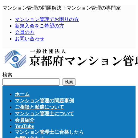
コ
ナ
マンション管理の問題解決！マンション管理の専門家
ン
ビ
マンション管理でお困りの方
テ
ゲ
新規入会をご希望の方
ン
ー
会員の方
ツ
シ
お問い合わせ
へ
ョ
ス
ン
キ
に
ッ
移
プ
動
検索
検索
ホーム
マンション管理の問題事例
ご相談と派遣について
マンション管理士について
会員紹介
YouTube
マンション管理士に合格したら