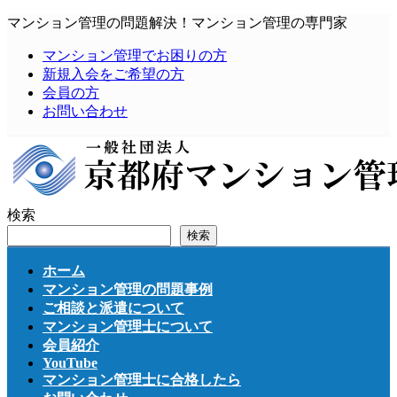
コ
ナ
マンション管理の問題解決！マンション管理の専門家
ン
ビ
マンション管理でお困りの方
テ
ゲ
新規入会をご希望の方
ン
ー
会員の方
ツ
シ
お問い合わせ
へ
ョ
ス
ン
キ
に
ッ
移
プ
動
検索
検索
ホーム
マンション管理の問題事例
ご相談と派遣について
マンション管理士について
会員紹介
YouTube
マンション管理士に合格したら