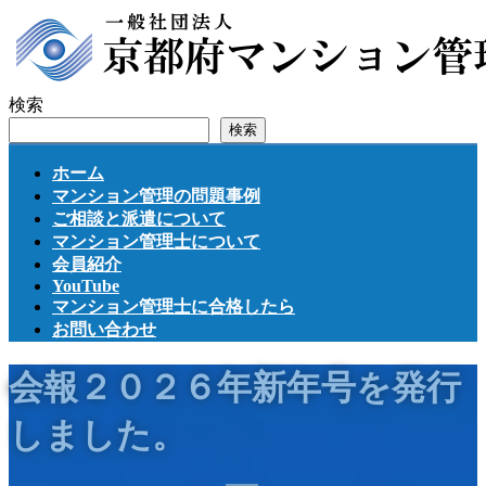
コ
ナ
ン
ビ
テ
ゲ
ン
ー
検索
ツ
シ
検索
へ
ョ
ス
ン
ホーム
キ
に
マンション管理の問題事例
ッ
移
ご相談と派遣について
プ
動
マンション管理士について
会員紹介
YouTube
マンション管理士に合格したら
お問い合わせ
会報２０２６年新年号を発行
しました。