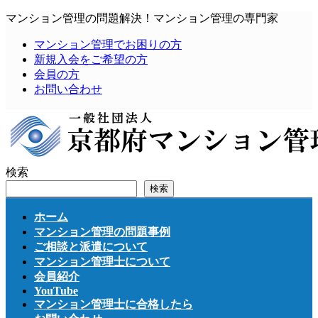
コ
ナ
マンション管理の問題解決！マンション管理の専門家
ン
ビ
マンション管理でお困りの方
テ
ゲ
新規入会をご希望の方
ン
ー
会員の方
ツ
シ
お問い合わせ
へ
ョ
ス
ン
キ
に
ッ
移
プ
動
検索
検索
ホーム
マンション管理の問題事例
ご相談と派遣について
マンション管理士について
会員紹介
YouTube
マンション管理士に合格したら