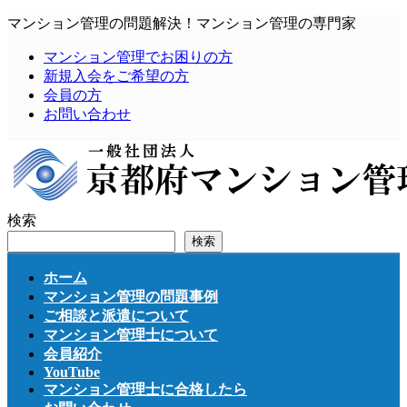
コ
ナ
マンション管理の問題解決！マンション管理の専門家
ン
ビ
マンション管理でお困りの方
テ
ゲ
新規入会をご希望の方
ン
ー
会員の方
ツ
シ
お問い合わせ
へ
ョ
ス
ン
キ
に
ッ
移
プ
動
検索
検索
ホーム
マンション管理の問題事例
ご相談と派遣について
マンション管理士について
会員紹介
YouTube
マンション管理士に合格したら