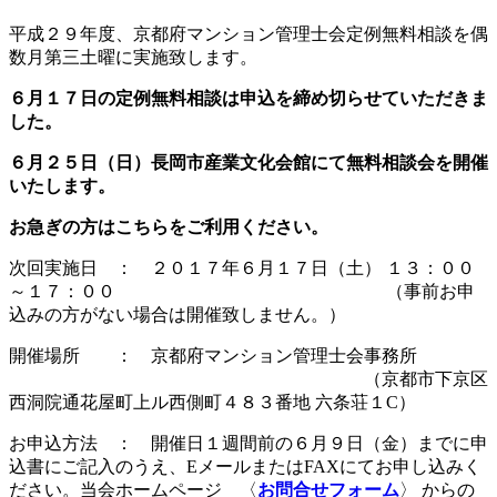
日
時
平成２９年度、京都府マンション管理士会定例無料相談を偶
:
数月第三土曜に実施致します。
６月１７日の定例無料相談は申込を締め切らせていただきま
した。
６月２５日（日）長岡市産業文化会館にて無料相談会を開催
いたします。
お急ぎの方はこちらをご利用ください。
次回実施日 ： ２０１７年６月１７日（土） １３：００
～１７：００
（事前お申
込みの方がない場合は開催致しません。）
開催場所 ： 京都府マンション管理士会事務所
（京都市下京区
西洞院通花屋町上ル西側町４８３番地 六条荘１C）
お申込方法 ： 開催日１週間前の６月９日（金）までに申
込書にご記入のうえ、EメールまたはFAXにてお申し込みく
ださい。当会ホームページ 〈
お問合せフォーム
〉 からの