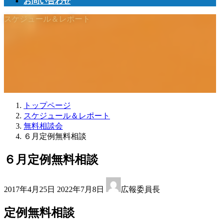
お問い合わせ
スケジュール＆レポート
トップページ
スケジュール＆レポート
無料相談会
６月定例無料相談
６月定例無料相談
最
2017年4月25日
2022年7月8日
広報委員長
終
更
定例無料相談
新