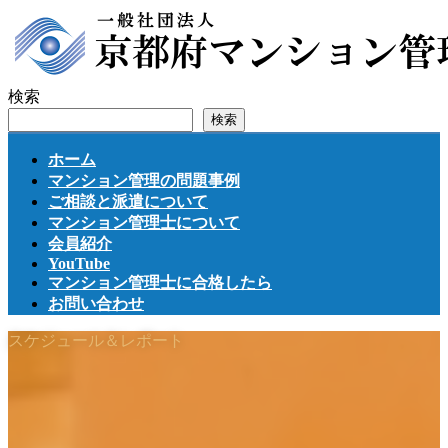
コ
ナ
ン
ビ
テ
ゲ
ン
ー
検索
ツ
シ
検索
へ
ョ
ス
ン
ホーム
キ
に
マンション管理の問題事例
ッ
移
ご相談と派遣について
プ
動
マンション管理士について
会員紹介
YouTube
マンション管理士に合格したら
お問い合わせ
スケジュール＆レポート