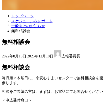
トップページ
スケジュール＆レポート
一般向けのお知らせ
無料相談会
無料相談会
最
2022年8月18日
2025年12月10日
広報委員長
終
更
無料相談会
新
日
時
毎月第２木曜日に、京安心すまいセンターで無料相談会を開
:
催します。
相談をご希望の方は、まずは、お電話にてお問合せください
＜申込受付窓口＞