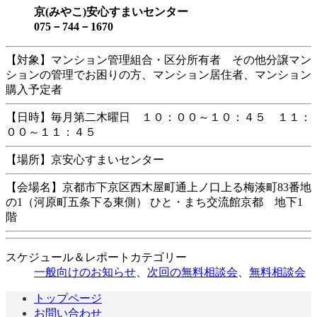
京(みやこ)安心すまいセンター
075－744－1670
【対象】マンション管理組合・区分所有者 その他分譲マン
ションの管理でお困りの方、マンション居住者、マンション
購入予定者
【日時】毎月第二木曜日 １０：００～１０：４５ １１：
００～１１：４５
【場所】京安心すまいセンター
【会場名】京都市下京区西木屋町通上ノ口上る梅湊町83番地
の1（河原町五条下る東側） ひと・まち交流館京都 地下1
階
スケジュール＆レポートカテゴリー
一般向けのお知らせ
、
次回の無料相談会
、
無料相談会
トップページ
お問い合わせ