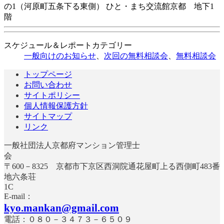
の1（河原町五条下る東側） ひと・まち交流館京都 地下1
階
スケジュール＆レポートカテゴリー
一般向けのお知らせ
、
次回の無料相談会
、
無料相談会
トップページ
お問い合わせ
サイトポリシー
個人情報保護方針
サイトマップ
リンク
一般社団法人京都府マンション管理士
〒600－8325 京都市下京区西洞院通花屋町上る西側町483番
地六条荘
E-mail：
kyo.mankan@gmail.com
電話：０８０－３４７３－６５０９