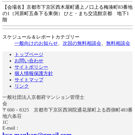
【会場名】京都市下京区西木屋町通上ノ口上る梅湊町83番地
の1（河原町五条下る東側） ひと・まち交流館京都 地下1
階
スケジュール＆レポートカテゴリー
一般向けのお知らせ
、
次回の無料相談会
、
無料相談会
トップページ
お問い合わせ
サイトポリシー
個人情報保護方針
サイトマップ
リンク
一般社団法人京都府マンション管理士
〒600－8325 京都市下京区西洞院通花屋町上る西側町483番
地六条荘
E-mail：
kyo.mankan@gmail.com