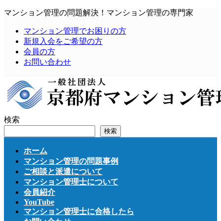
コ
ナ
マンション管理の問題解決！マンション管理の専門家
ン
ビ
マンション管理でお困りの方
テ
ゲ
新規入会をご希望の方
ン
ー
会員の方
ツ
シ
お問い合わせ
へ
ョ
ス
ン
キ
に
ッ
移
プ
動
検索
検索
ホーム
マンション管理の問題事例
ご相談と派遣について
マンション管理士について
会員紹介
YouTube
マンション管理士に合格したら