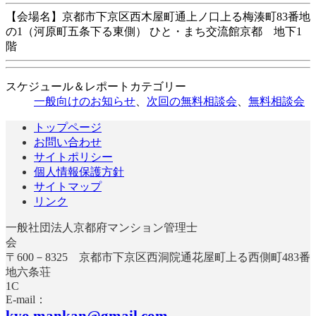
【会場名】京都市下京区西木屋町通上ノ口上る梅湊町83番地
の1（河原町五条下る東側） ひと・まち交流館京都 地下1
階
スケジュール＆レポートカテゴリー
一般向けのお知らせ
、
次回の無料相談会
、
無料相談会
トップページ
お問い合わせ
サイトポリシー
個人情報保護方針
サイトマップ
リンク
一般社団法人京都府マンション管理士
〒600－8325 京都市下京区西洞院通花屋町上る西側町483番
地六条荘
E-mail：
kyo.mankan@gmail.com