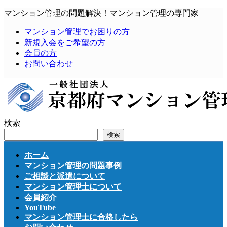
コ
ナ
マンション管理の問題解決！マンション管理の専門家
ン
ビ
マンション管理でお困りの方
テ
ゲ
新規入会をご希望の方
ン
ー
会員の方
ツ
シ
お問い合わせ
へ
ョ
ス
ン
キ
に
ッ
移
プ
動
検索
検索
ホーム
マンション管理の問題事例
ご相談と派遣について
マンション管理士について
会員紹介
YouTube
マンション管理士に合格したら