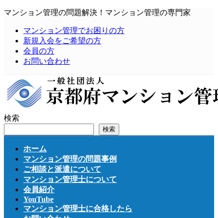
コ
ナ
マンション管理の問題解決！マンション管理の専門家
ン
ビ
マンション管理でお困りの方
テ
ゲ
新規入会をご希望の方
ン
ー
会員の方
ツ
シ
お問い合わせ
へ
ョ
ス
ン
キ
に
ッ
移
プ
動
検索
検索
ホーム
マンション管理の問題事例
ご相談と派遣について
マンション管理士について
会員紹介
YouTube
マンション管理士に合格したら