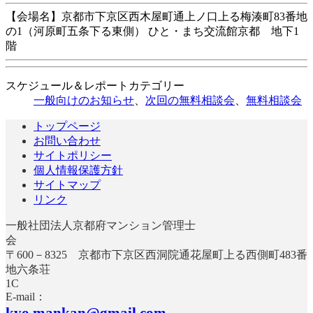
【会場名】京都市下京区西木屋町通上ノ口上る梅湊町83番地
の1（河原町五条下る東側） ひと・まち交流館京都 地下1
階
スケジュール＆レポートカテゴリー
一般向けのお知らせ
、
次回の無料相談会
、
無料相談会
トップページ
お問い合わせ
サイトポリシー
個人情報保護方針
サイトマップ
リンク
一般社団法人京都府マンション管理士
〒600－8325 京都市下京区西洞院通花屋町上る西側町483番
地六条荘
E-mail：
kyo.mankan@gmail.com