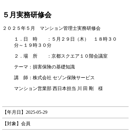
新
日
５月実務研修会
時
:
２０２５年５月 マンション管理士実務研修会
１．日 時 ：５月２９日（木） １８時３０
分～１９時３０分
２．場 所 ：京都スクエア１０階会議室
テーマ：損害保険の基礎知識
講 師：株式会社 セゾン保険サービス
マンション営業部 西日本担当 川 田 剛 様
【年月日】2025-05-29
【対象】会員