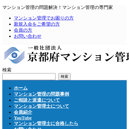
コ
ナ
マンション管理の問題解決！マンション管理の専門家
ン
ビ
マンション管理でお困りの方
テ
ゲ
新規入会をご希望の方
ン
ー
会員の方
ツ
シ
お問い合わせ
へ
ョ
ス
ン
キ
に
ッ
移
プ
動
検索
検索
ホーム
マンション管理の問題事例
ご相談と派遣について
マンション管理士について
会員紹介
YouTube
マンション管理士に合格したら