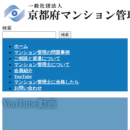
コ
ナ
ン
ビ
テ
ゲ
ン
ー
検索
ツ
シ
検索
へ
ョ
ス
ン
ホーム
キ
に
マンション管理の問題事例
ッ
移
ご相談と派遣について
プ
動
マンション管理士について
会員紹介
YouTube
マンション管理士に合格したら
お問い合わせ
YouTube動画