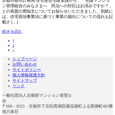
京都市都市計画局 住宅室住宅政策課から、「分譲マンショ
ン管理組合のみなさまへ 民泊への対応はお済みですか？」
との表題の周知文についてお知らせいただきました。別紙に
は、住宅宿泊事業法に基づく事業の届出についての流れも記
載さ […]
続きを読む
固
1
投
固
2
定
稿
»
定
ペ
ペ
ー
の
トップページ
ー
ジ
お問い合わせ
ペ
ジ
サイトポリシー
ー
個人情報保護方針
サイトマップ
ジ
リンク
送
一般社団法人京都府マンション管理士
り
〒600－8325 京都市下京区西洞院通花屋町上る西側町483番
地六条荘