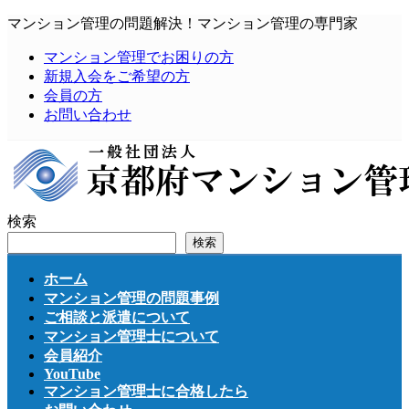
コ
ナ
マンション管理の問題解決！マンション管理の専門家
ン
ビ
マンション管理でお困りの方
テ
ゲ
新規入会をご希望の方
ン
ー
会員の方
ツ
シ
お問い合わせ
へ
ョ
ス
ン
キ
に
ッ
移
プ
動
検索
検索
ホーム
マンション管理の問題事例
ご相談と派遣について
マンション管理士について
会員紹介
YouTube
マンション管理士に合格したら