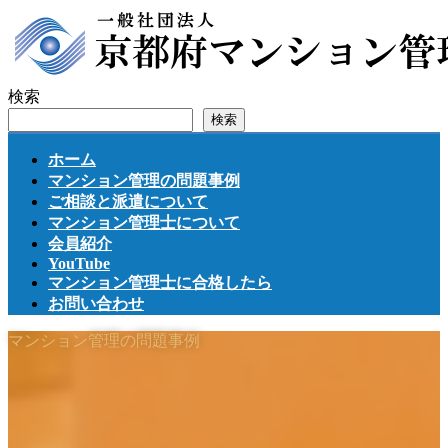
コ
ナ
ン
ビ
テ
ゲ
ン
ー
検索
ツ
シ
検索
へ
ョ
ス
ン
ホーム
キ
に
マンション管理の問題事例
ッ
移
ご相談と派遣について
プ
動
マンション管理士について
会員紹介
YouTube
マンション管理士に合格したら
お問い合わせ
マンション管理の問題事例