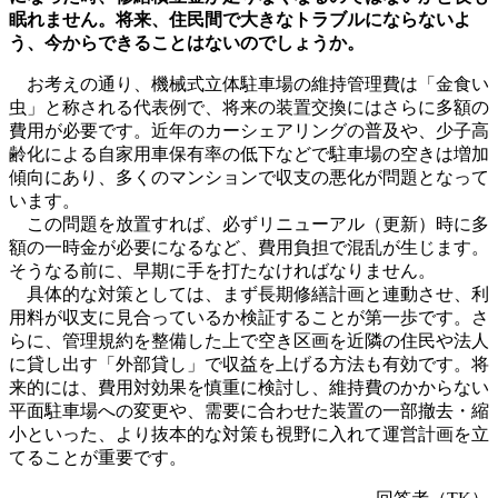
眠れません。将来、住民間で大きなトラブルにならないよ
う、今からできることはないのでしょうか。
お考えの通り、機械式立体駐車場の維持管理費は「金食い
虫」と称される代表例で、将来の装置交換にはさらに多額の
費用が必要です。近年のカーシェアリングの普及や、少子高
齢化による自家用車保有率の低下などで駐車場の空きは増加
傾向にあり、多くのマンションで収支の悪化が問題となって
います。
この問題を放置すれば、必ずリニューアル（更新）時に多
額の一時金が必要になるなど、費用負担で混乱が生じます。
そうなる前に、早期に手を打たなければなりません。
具体的な対策としては、まず長期修繕計画と連動させ、利
用料が収支に見合っているか検証することが第一歩です。さ
らに、管理規約を整備した上で空き区画を近隣の住民や法人
に貸し出す「外部貸し」で収益を上げる方法も有効です。将
来的には、費用対効果を慎重に検討し、維持費のかからない
平面駐車場への変更や、需要に合わせた装置の一部撤去・縮
小といった、より抜本的な対策も視野に入れて運営計画を立
てることが重要です。