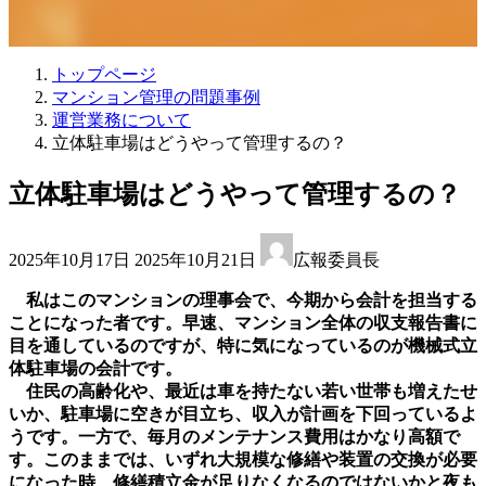
トップページ
マンション管理の問題事例
運営業務について
立体駐車場はどうやって管理するの？
立体駐車場はどうやって管理するの？
最
2025年10月17日
2025年10月21日
広報委員長
終
更
私はこのマンションの理事会で、今期から会計を担当する
新
ことになった者です。早速、マンション全体の収支報告書に
日
目を通しているのですが、特に気になっているのが機械式立
時
体駐車場の会計です。
:
住民の高齢化や、最近は車を持たない若い世帯も増えたせ
いか、駐車場に空きが目立ち、収入が計画を下回っているよ
うです。一方で、毎月のメンテナンス費用はかなり高額で
す。このままでは、いずれ大規模な修繕や装置の交換が必要
になった時、修繕積立金が足りなくなるのではないかと夜も