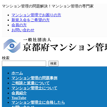
コ
ナ
マンション管理の問題解決！マンション管理の専門家
ン
ビ
マンション管理でお困りの方
テ
ゲ
新規入会をご希望の方
ン
ー
会員の方
ツ
シ
お問い合わせ
へ
ョ
ス
ン
キ
に
ッ
移
プ
動
検索
検索
ホーム
マンション管理の問題事例
ご相談と派遣について
マンション管理士について
会員紹介
YouTube
マンション管理士に合格したら