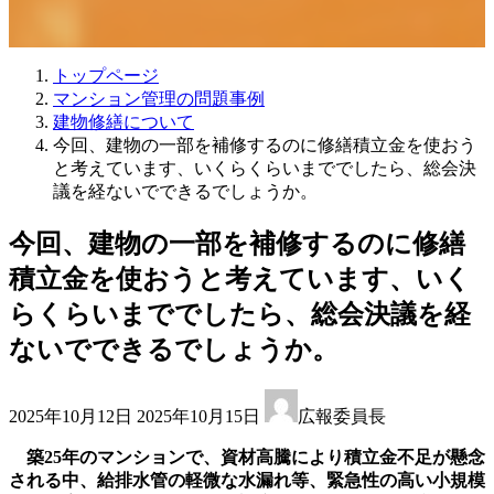
トップページ
マンション管理の問題事例
建物修繕について
今回、建物の一部を補修するのに修繕積立金を使おう
と考えています、いくらくらいまででしたら、総会決
議を経ないでできるでしょうか。
今回、建物の一部を補修するのに修繕
積立金を使おうと考えています、いく
らくらいまででしたら、総会決議を経
ないでできるでしょうか。
最
2025年10月12日
2025年10月15日
広報委員長
終
更
築25年のマンションで、資材高騰により積立金不足が懸念
新
される中、給排水管の軽微な水漏れ等、緊急性の高い小規模
日