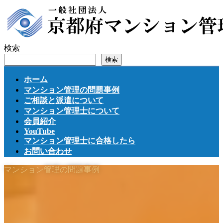
コ
ナ
ン
ビ
テ
ゲ
ン
ー
検索
ツ
シ
検索
へ
ョ
ス
ン
ホーム
キ
に
マンション管理の問題事例
ッ
移
ご相談と派遣について
プ
動
マンション管理士について
会員紹介
YouTube
マンション管理士に合格したら
お問い合わせ
マンション管理の問題事例