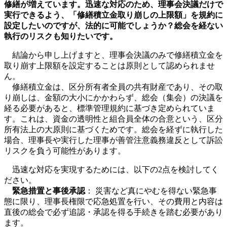
修繕が増えています。迅速な対応のため、理事会決議だけで
時
実行できるよう、「修繕積立金取り崩しの上限額」を規約に
:
設定したいのですが、法的に可能でしょうか？総会を経ない
執行のリスクも知りたいです。
結論から申し上げますと、理事会決議のみで修繕積立金を
取り崩す上限額を設定することは原則として認められませ
ん。
修繕積立金は、区分所有者全員の共有財産であり、その取
り崩しは、金額の大小にかかわらず、総会（集会）の決議を
経る必要があると、標準管理規約に基づき定められていま
す。これは、資金の透明性と組合員全体の合意という、区分
所有法上の大原則に基づくためです。総会を経ずに執行した
場合、理事長や実行した理事が善管注意義務違反として訴訟
リスクを負う可能性があります。
迅速な対応を実現するためには、以下の2点を検討してく
ださい。
緊急措置と事後承認
： 災害など真にやむを得ない緊急事
態に限り、理事長権限で応急処置を行い、その費用と内容は
直後の総会で必ず追認・承認を得る手続きを踏む必要があり
ます。