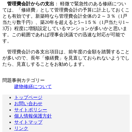
管理費会計からの支出
： 軽微で緊急性のある修繕につい
ては、「修繕費」として管理費会計の予算に計上しておくこ
とも有効です。新築時なら管理費会計全体の２～３％（1戸
当たり数千円）、築20年を超えると5～1５％（1戸当たり1～
3万）程度に増額設定しているマンションが多いかと思いま
す。この範囲であれば理事会決議での迅速な対応が可能で
す。
管理費会計の各支出項目は、前年度の金額を踏襲すること
が多いので、長年「修繕費」を見直しておられないようでし
たら、見直しすることをお勧めします。
問題事例カテゴリー
建物修繕について
トップページ
お問い合わせ
サイトポリシー
個人情報保護方針
サイトマップ
リンク