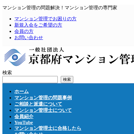
コ
ナ
マンション管理の問題解決！マンション管理の専門家
ン
ビ
マンション管理でお困りの方
テ
ゲ
新規入会をご希望の方
ン
ー
会員の方
ツ
シ
お問い合わせ
へ
ョ
ス
ン
キ
に
ッ
移
プ
動
検索
検索
ホーム
マンション管理の問題事例
ご相談と派遣について
マンション管理士について
会員紹介
YouTube
マンション管理士に合格したら