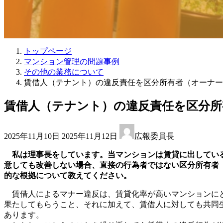
トップページ
マンション管理の問題事例
その他の業務について
賃借人（テナント）の違反責任を区分所有者（オーナー
賃借人（テナント）の違反責任を区分所
最
2025年11月10日
2025年11月12日
広報委員長
終
更
私は理事長をしています。当マンションは賃貸に出してい
新
意しても改善しない場合、直接の行為者ではない区分所有者
日
的な根拠について教えてください。
時
:
賃借人によるマナー違反は、賃貸化率が高いマンションにと
果たしてもらうこと、それに加えて、賃借人に対しても共同
あります。