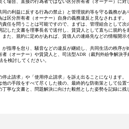
く場合、直接の行為者ではない区分所有者（オーナー）に対
同の利益に反する行為の禁止）と管理規約等を守る義務があ
為は区分所有者（オーナー）自身の義務違反と見なされます。
責任を問うことは可能ですので、まずは、管理組合として次
明記した文書を理事長名で送付し、賃貸人として直ちに規約を
。また、規約に定めがあれば、賃借人の連絡先などの情報開示
が指導を怠り、騒音などの違反が継続し、共同生活の秩序が
者（オーナー）や賃貸人と、司法型ADR（裁判外紛争解決手
法を検討してください。
の停止請求」や「使用停止請求」を訴え出ることになります。
他の手段をすべて尽くした後の、最終的な防衛策として位置
の丁寧な文書と、問題解決に向けた毅然とした姿勢を記録に残