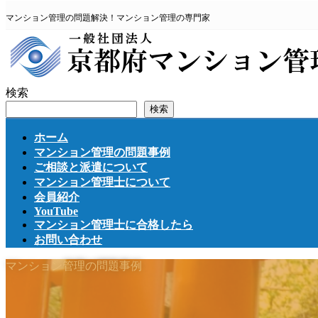
コ
ナ
マンション管理の問題解決！マンション管理の専門家
ン
ビ
テ
ゲ
ン
ー
ツ
シ
へ
ョ
検索
ス
ン
検索
キ
に
ッ
移
ホーム
プ
動
マンション管理の問題事例
ご相談と派遣について
マンション管理士について
会員紹介
YouTube
マンション管理士に合格したら
お問い合わせ
マンション管理の問題事例