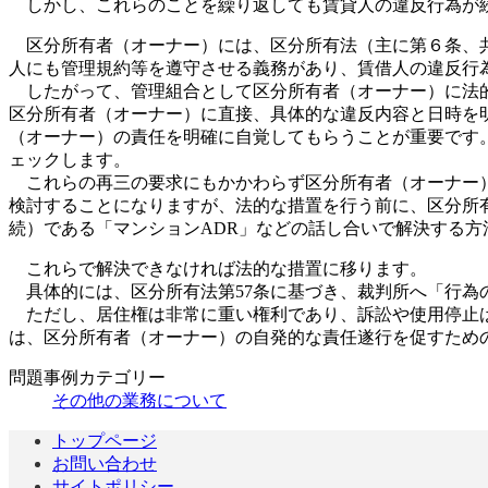
しかし、これらのことを繰り返しても賃貸人の違反行為が続
区分所有者（オーナー）には、区分所有法（主に第６条、共
人にも管理規約等を遵守させる義務があり、賃借人の違反行
したがって、管理組合として区分所有者（オーナー）に法的
区分所有者（オーナー）に直接、具体的な違反内容と日時を
（オーナー）の責任を明確に自覚してもらうことが重要です
ェックします。
これらの再三の要求にもかかわらず区分所有者（オーナー）
検討することになりますが、法的な措置を行う前に、区分所有
続）である「マンションADR」などの話し合いで解決する方
これらで解決できなければ法的な措置に移ります。
具体的には、区分所有法第57条に基づき、裁判所へ「行為
ただし、居住権は非常に重い権利であり、訴訟や使用停止は
は、区分所有者（オーナー）の自発的な責任遂行を促すため
問題事例カテゴリー
その他の業務について
トップページ
お問い合わせ
サイトポリシー